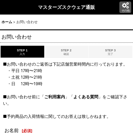
マスターズスクウェア通販
その他
ホーム
>
お問い合わせ
お問い合わせ
STEP 1
STEP 2
STEP 3
入力
確認
完了
■お問い合わせのご返答は下記店舗営業時間内に行っております。
・平日 17時〜21時
・土祝 12時〜21時
・日 12時〜19時
■お問い合わせ前に「
ご利用案内
」「
よくある質問
」をご確認下さ
い。
■予約商品の入荷情報に関してのお答えは致しかねます。
お名前
[
必須
]