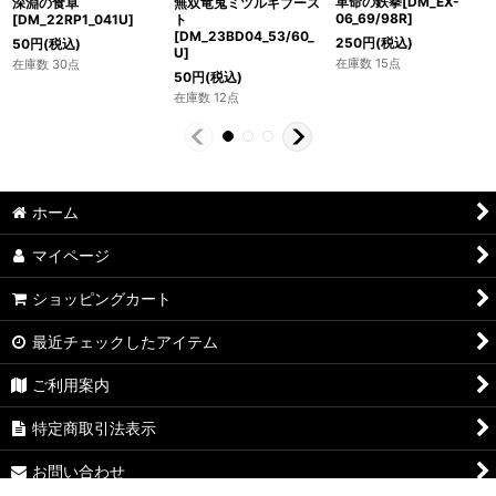
革命の鉄拳[DM_EX-
深淵の食卓
無双竜鬼ミツルギブース
06_69/98R]
[DM_22RP1_041U]
ト
[DM_23BD04_53/60_
250
円
(税込)
50
円
(税込)
U]
在庫数 15点
在庫数 30点
50
円
(税込)
在庫数 12点
ホーム
マイページ
ショッピングカート
最近チェックしたアイテム
ご利用案内
特定商取引法表示
お問い合わせ