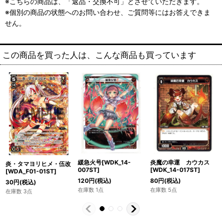
※こちらの商品は、「返品・交換不可」とさせていただきます。
※個別の商品の状態へのお問い合わせ、ご質問等にはお答えできま
せん。
この商品を買った人は、こんな商品も買っています
緩急火号[WDK_14-
炎魔の幸運 カウカス
炎・タマヨリヒメ・伍改
007ST]
[WDK_14-017ST]
[WDA_F01-01ST]
120
円
(税込)
80
円
(税込)
30
円
(税込)
在庫数 1点
在庫数 5点
在庫数 3点