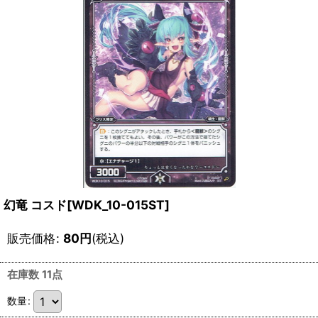
幻竜 コスド[WDK_10-015ST]
販売価格
:
80
円
(税込)
在庫数 11点
数量
: