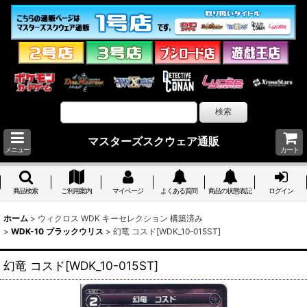
マスターズスクウェア通販
メニュー
カート
商品検索
ご利用案内
マイページ
よくある質問
商品の状態表記
ログイン
ホーム
>
ウィクロス WDK キーセレクション 構築済み
>
WDK-10 ブラックウリス
>
幻竜 コスド[WDK_10-015ST]
幻竜 コスド[WDK_10-015ST]