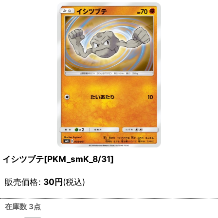
イシツブテ[PKM_smK_8/31]
販売価格
:
30
円
(税込)
在庫数 3点