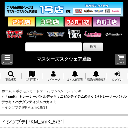
マスターズスクウェア通販
メニュー
カート
商品検索
ご利用案内
マイページ
よくある質問
商品の状態表記
ログイン
ホーム
>
ポケモンカードゲーム サン&ムーン デッキ
>
「smK」トレーナーバトルデッキ：ニビシティジムのタケシ/トレーナーバトル
デッキ：ハナダシティジムのカスミ
>
イシツブテ[PKM_smK_8/31]
イシツブテ[PKM_smK_8/31]