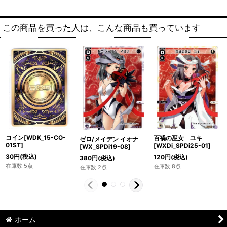
この商品を買った人は、こんな商品も買っています
コイン[WDK_15-CO-
百禍の巫女 ユキ
ゼロ/メイデン イオナ
01ST]
[WXDi_SPDi25-01]
[WX_SPDi19-08]
30
円
(税込)
120
円
(税込)
380
円
(税込)
在庫数 5点
在庫数 8点
在庫数 2点
ホーム