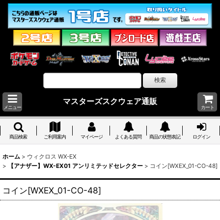
マスターズスクウェア通販
メニュー
カート
商品検索
ご利用案内
マイページ
よくある質問
商品の状態表記
ログイン
ホーム
>
ウィクロス WX-EX
>
【アナザー】WX-EX01 アンリミテッドセレクター
>
コイン[WXEX_01-CO-48]
コイン[WXEX_01-CO-48]