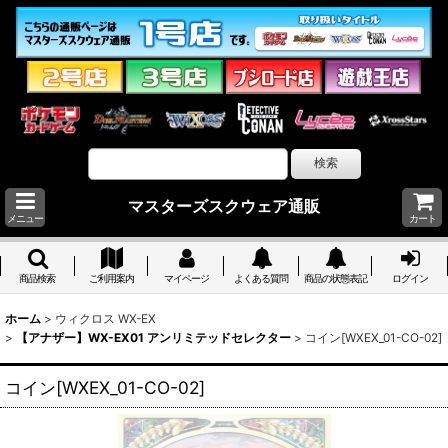
マスターズスクウェア通販
メニュー
カート
商品検索
ご利用案内
マイページ
よくある質問
商品の状態表記
ログイン
ホーム
>
ウィクロス WX-EX
>
【アナザー】WX-EX01 アンリミテッドセレクター
>
コイン[WXEX_01-CO-02]
コイン[WXEX_01-CO-02]