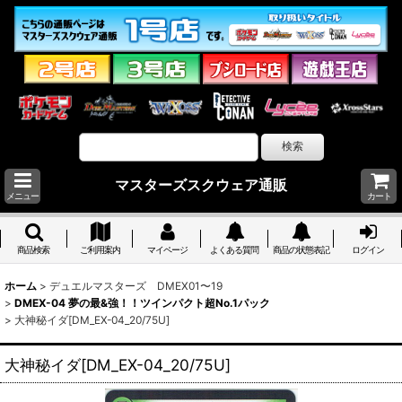
マスターズスクウェア通販
メニュー
カート
商品検索
ご利用案内
マイページ
よくある質問
商品の状態表記
ログイン
ホーム
>
デュエルマスターズ DMEX01〜19
>
DMEX-04 夢の最&強！！ツインパクト超No.1パック
>
大神秘イダ[DM_EX-04_20/75U]
大神秘イダ[DM_EX-04_20/75U]