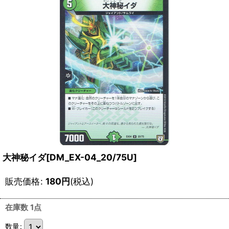
大神秘イダ[DM_EX-04_20/75U]
販売価格
:
180
円
(税込)
在庫数 1点
数量
: