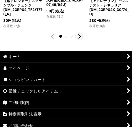
大神秘の超人[DM_RP-
【銅トレジャー】スクラ
【アドレナリン】アシス
07_49/94U]
ンブル・チェンジ
テスト・シネラリア
[DM_23RP04_TF2/TF1
[DM_23RP04X_30/74_
50
円
(税込)
0_R]
U]
在庫数 15点
80
円
(税込)
280
円
(税込)
在庫数 17点
在庫数 8点
ホーム
マイページ
ショッピングカート
最近チェックしたアイテム
ご利用案内
特定商取引法表示
お問い合わせ