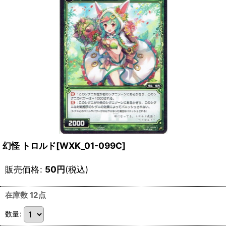
幻怪 トロルド[WXK_01-099C]
販売価格
:
50
円
(税込)
在庫数 12点
数量
: