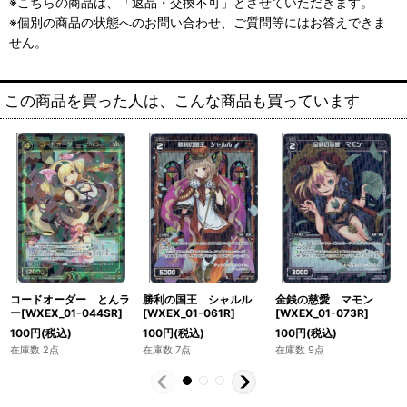
※こちらの商品は、「返品・交換不可」とさせていただきます。
※個別の商品の状態へのお問い合わせ、ご質問等にはお答えできま
せん。
この商品を買った人は、こんな商品も買っています
コードオーダー とんラ
勝利の国王 シャルル
金銭の慈愛 マモン
ー[WXEX_01-044SR]
[WXEX_01-061R]
[WXEX_01-073R]
100
円
(税込)
100
円
(税込)
100
円
(税込)
在庫数 2点
在庫数 7点
在庫数 9点