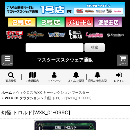
マスターズスクウェア通販
メニュー
カート
商品検索
ご利用案内
マイページ
よくある質問
商品の状態表記
ログイン
ホーム
>
ウィクロス WXK キーセレクション ブースター
>
WXK-01 クラクション
>
幻怪 トロルド[WXK_01-099C]
幻怪 トロルド[WXK_01-099C]