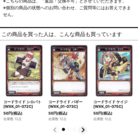
※こちらの商品は、「返品・交換不可」とさせていただきます。
※個別の商品の状態へのお問い合わせ、ご質問等にはお答えできま
せん。
この商品を買った人は、こんな商品も買っています
コードライド シロパト
コードライド バギー
コードライド ケイジ
[WXK_01-072C]
[WXK_01-073C]
[WXK_01-075C]
50
円
(税込)
50
円
(税込)
50
円
(税込)
在庫数 12点
在庫数 12点
在庫数 12点