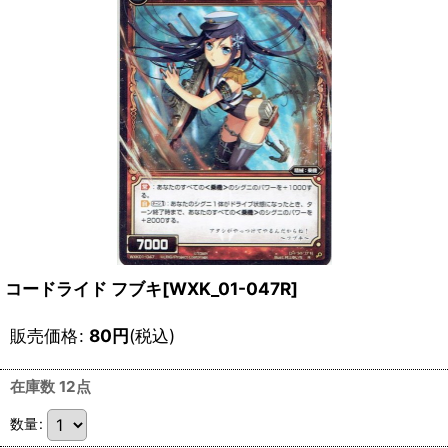
コードライド フブキ[WXK_01-047R]
販売価格
:
80
円
(税込)
在庫数 12点
数量
: