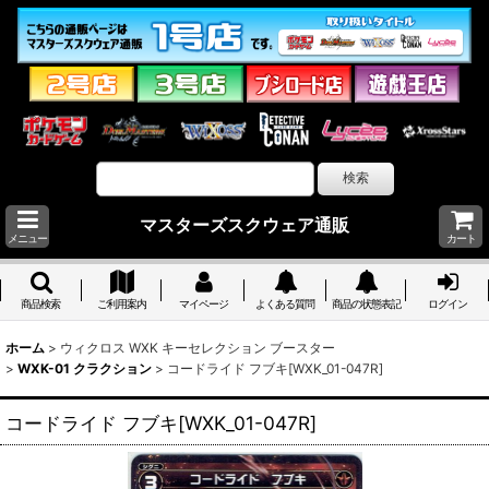
マスターズスクウェア通販
メニュー
カート
商品検索
ご利用案内
マイページ
よくある質問
商品の状態表記
ログイン
ホーム
>
ウィクロス WXK キーセレクション ブースター
>
WXK-01 クラクション
>
コードライド フブキ[WXK_01-047R]
コードライド フブキ[WXK_01-047R]