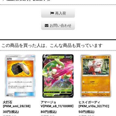
再入荷
お問い合わせ
この商品を買った人は、こんな商品も買っています
火打石
アマージョ
ヒスイガーディ
[PKM_smI_26/38]
V[PKM_s8_11/100RR]
[PKM_s10a_32/71C]
30
円
(税込)
80
円
(税込)
50
円
(税込)