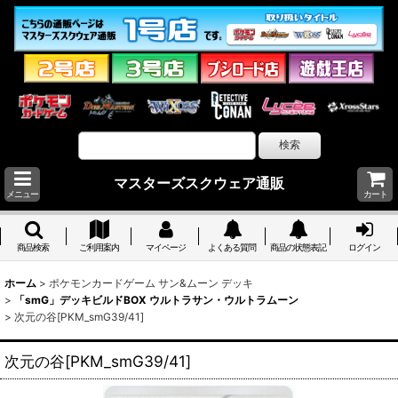
マスターズスクウェア通販
メニュー
カート
商品検索
ご利用案内
マイページ
よくある質問
商品の状態表記
ログイン
ホーム
>
ポケモンカードゲーム サン&ムーン デッキ
>
「smG」デッキビルドBOX ウルトラサン・ウルトラムーン
>
次元の谷[PKM_smG39/41]
次元の谷[PKM_smG39/41]