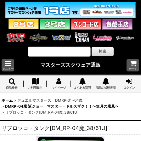
マスターズスクウェア通販
メニュー
カート
商品検索
ご利用案内
マイページ
よくある質問
商品の状態表記
ログイン
ホーム
>
デュエルマスターズ DMRP-01~04魔
>
DMRP-04魔 誕ジョー！マスター・ドルスザク！！〜無月の魔凰〜
>
リブロッコ・タンク[DM_RP-04魔_38/61U]
リブロッコ・タンク[DM_RP-04魔_38/61U]