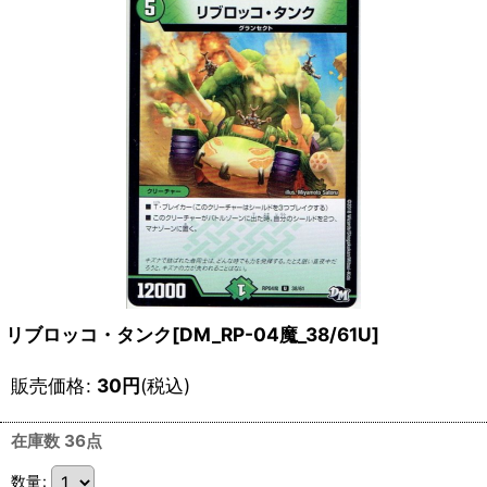
リブロッコ・タンク[DM_RP-04魔_38/61U]
販売価格
:
30
円
(税込)
在庫数 36点
数量
: