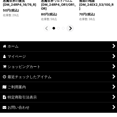
悪魔世界の激流
悪魔世界ワルドバロム
無垢の地版
[DM_24RP4_16/76_R]
[DM_24RP4_OR1/OR1_
[DM_24EX2_53/100_R
OR]
]
50
円
(税込)
80
円
(税込)
70
円
(税込)
在庫数 29点
在庫数 58点
在庫数 38点
ホーム
マイページ
ショッピングカート
最近チェックしたアイテム
ご利用案内
特定商取引法表示
お問い合わせ