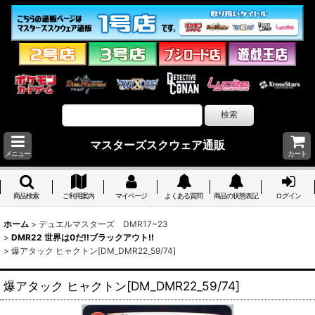
マスターズスクウェア通販
メニュー
カート
商品検索
ご利用案内
マイページ
よくある質問
商品の状態表記
ログイン
ホーム
>
デュエルマスターズ DMR17~23
>
DMR22 世界は0だ!!ブラックアウト!!
>
爆アタック ヒャクトン[DM_DMR22_59/74]
爆アタック ヒャクトン[DM_DMR22_59/74]