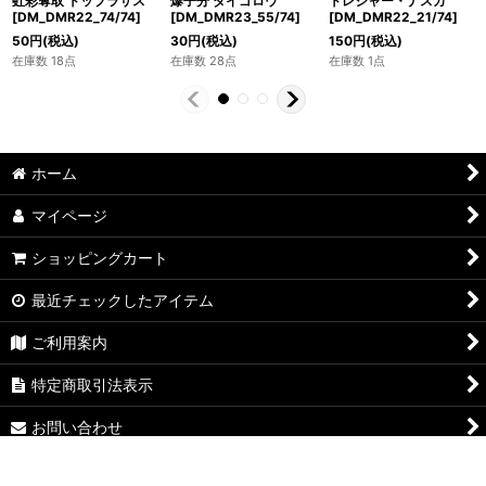
虹彩奪取 トップラサス
爆子分 ダイゴロウ
トレジャー・ナスカ
[DM_DMR22_74/74]
[DM_DMR23_55/74]
[DM_DMR22_21/74]
50
円
(税込)
30
円
(税込)
150
円
(税込)
在庫数 18点
在庫数 28点
在庫数 1点
ホーム
マイページ
ショッピングカート
最近チェックしたアイテム
ご利用案内
特定商取引法表示
お問い合わせ
ログイン