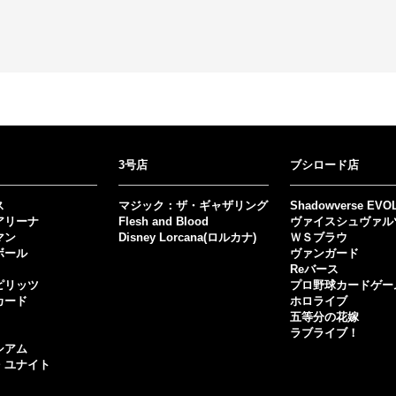
3号店
ブシロード店
ス
マジック：ザ・ギャザリング
Shadowverse EVO
アリーナ
Flesh and Blood
ヴァイスシュヴァル
マン
Disney Lorcana(ロルカナ)
ＷＳブラウ
ボール
ヴァンガード
Reバース
ピリッツ
プロ野球カードゲー
カード
ホロライブ
五等分の花嫁
ラブライブ！
シアム
・ユナイト