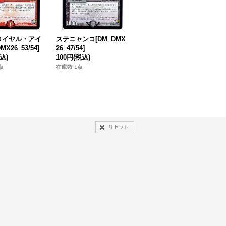
ロイヤル・アイ
ステニャンコ[DM_DMX
轟速 ザ・レッド[DM_D
MX26_53/54]
26_47/54]
MX24_44/54]
「
込)
100円
(税込)
100円
(税込)
5
8
点
在庫数 1点
在庫数 4点
在
リセット