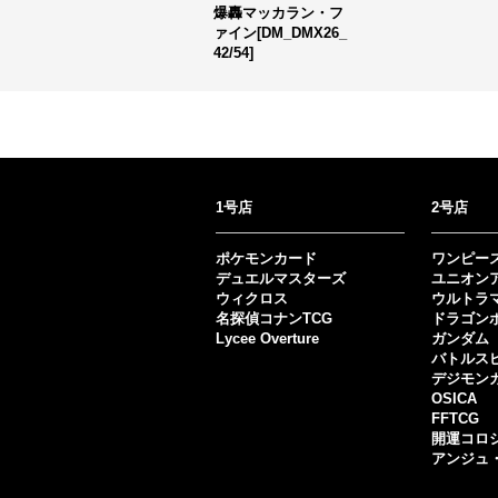
爆轟マッカラン・フ
ァイン[DM_DMX26_
42/54]
1号店
2号店
ポケモンカード
ワンピー
デュエルマスターズ
ユニオン
ウィクロス
ウルトラ
名探偵コナンTCG
ドラゴン
Lycee Overture
ガンダム
バトルス
デジモン
OSICA
FFTCG
開運コロ
アンジュ