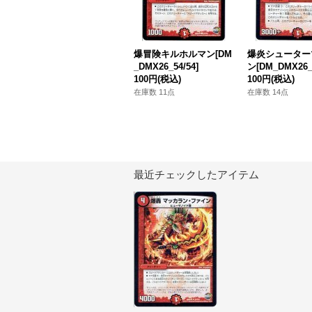
爆冒険キルホルマン[DM
爆炎シューター
_DMX26_54/54]
ン[DM_DMX26_5
100円
(税込)
100円
(税込)
在庫数 11点
在庫数 14点
最近チェックしたアイテム