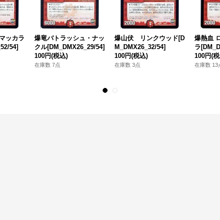
マッカラ
爆竜バトラッシュ・ナッ
爆山伏 リンクウッド[D
爆熱血 
2/54]
クル[DM_DMX26_29/54]
M_DMX26_32/54]
ラ[DM_D
100円
(税込)
100円
(税込)
100円
(税
在庫数 7点
在庫数 3点
在庫数 13