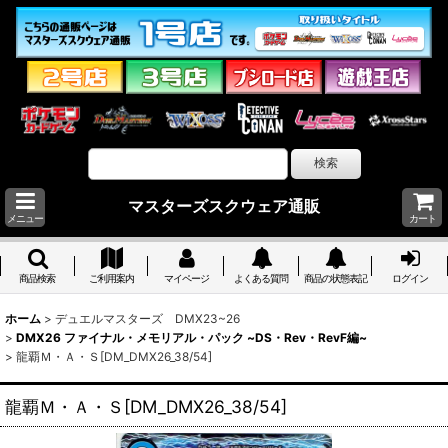
マスターズスクウェア通販
メニュー
カート
商品検索
ご利用案内
マイページ
よくある質問
商品の状態表記
ログイン
ホーム
>
デュエルマスターズ DMX23~26
>
DMX26 ファイナル・メモリアル・パック ~DS・Rev・RevF編~
>
龍覇Ｍ・Ａ・Ｓ[DM_DMX26_38/54]
龍覇Ｍ・Ａ・Ｓ[DM_DMX26_38/54]