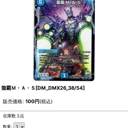
龍覇Ｍ・Ａ・Ｓ[DM_DMX26_38/54]
販売価格
:
100
円
(税込)
在庫数 2点
数量
: