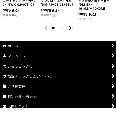
シンクロ・スパイラル
コードアンチ テキサハ
月と破壊と魔王と天使
[DM_RP-03_38/93U]
ンマ[WX_02-073_C]
[DM_EX-
19_M2/M40KGM]
250
円
(税込)
30
円
(税込)
180
円
(税込)
在庫数 12点
在庫数 6点
在庫数 8点
ホーム
マイページ
ショッピングカート
最近チェックしたアイテム
ご利用案内
特定商取引法表示
お問い合わせ