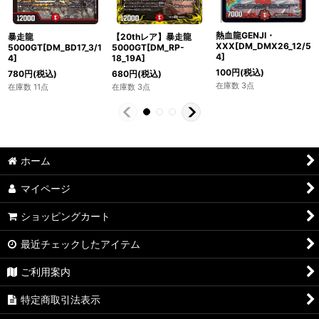
熱血龍GENJI・
暴走龍
【20thレア】暴走龍
XXX[DM_DMX26_12/5
5000GT[DM_BD17_3/1
5000GT[DM_RP-
4]
4]
18_19A]
100
円
(税込)
780
円
(税込)
680
円
(税込)
在庫数 3点
在庫数 11点
在庫数 3点
ホーム
マイページ
ショッピングカート
最近チェックしたアイテム
ご利用案内
特定商取引法表示