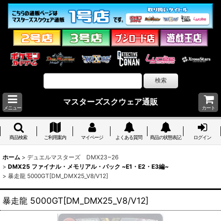
マスターズスクウェア通販
メニュー
カート
商品検索
ご利用案内
マイページ
よくある質問
商品の状態表記
ログイン
ホーム
>
デュエルマスターズ DMX23~26
>
DMX25 ファイナル・メモリアル・パック ~E1・E2・E3編~
>
暴走龍 5000GT[DM_DMX25_V8/V12]
暴走龍 5000GT[DM_DMX25_V8/V12]