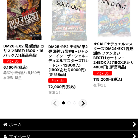
★SALE★デュエルマス
DM26-EX2 悪感謝祭 カ
DM25-RP2 王道W 第2
ターズ DM24-EX1 超感
リスマBEST(1BOX・16
弾 邪神vs邪神II ~ジャシ
謝祭 ファンタジー
パック入)[新品商品]
ン・イン・ザ・シェル~
BEST(1カートン・
デュエルマスターズ(1カ
24BOX入)(1BOXあたり
ートン・12BOX入)
4800円)[新品商品]
6,160
円
(税込)
(1BOXあたり6000円)
希望小売価格
:
6,160
円
[新品商品]
在庫数 18点
115,200
円
(税込)
在庫なし
72,000
円
(税込)
在庫なし
ホーム
マイページ