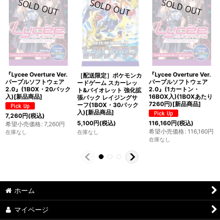
『Lycee Overture Ver.
『Lycee Overture Ver.
［配送限定］ポケモンカ
パープルソフトウェア
パープルソフトウェア
ードゲーム スカーレッ
2.0』(1BOX・20パック
2.0』(1カートン・
ト&バイオレット 強化拡
入)[新品商品]
16BOX入)(1BOXあたり
張パック レイジングサ
7260円)[新品商品]
ーフ(1BOX・30パック
入)[新品商品]
7,260
円
(税込)
5,100
円
(税込)
116,160
円
(税込)
希望小売価格
:
7,260
円
希望小売価格
:
116,160
円
在庫なし
在庫なし
在庫なし
ホーム
マイページ