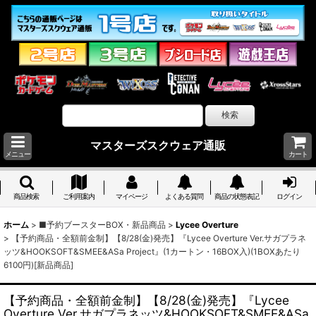
マスターズスクウェア通販
メニュー
カート
商品検索
ご利用案内
マイページ
よくある質問
商品の状態表記
ログイン
ホーム
>
■予約ブースターBOX・新品商品
>
Lycee Overture
>
【予約商品・全額前金制】【8/28(金)発売】『Lycee Overture Ver.サガプラネ
ッツ&HOOKSOFT&SMEE&ASa Project』(1カートン・16BOX入)(1BOXあたり
6100円)[新品商品]
【予約商品・全額前金制】【8/28(金)発売】『Lycee
Overture Ver.サガプラネッツ&HOOKSOFT&SMEE&ASa