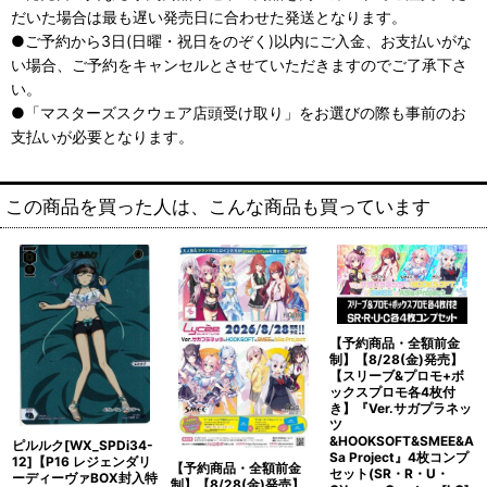
だいた場合は最も遅い発売日に合わせた発送となります。
●ご予約から3日(日曜・祝日をのぞく)以内にご入金、お支払いがな
い場合、ご予約をキャンセルとさせていただきますのでご了承下さ
い。
●「マスターズスクウェア店頭受け取り」をお選びの際も事前のお
支払いが必要となります。
この商品を買った人は、こんな商品も買っています
【予約商品・全額前金
制】【8/28(金)発売】
【スリーブ&プロモ+ボ
ックスプロモ各4枚付
き】『Ver.サガプラネッ
ツ
&HOOKSOFT&SMEE&A
ピルルク[WX_SPDi34-
Sa Project』4枚コンプ
12]【P16 レジェンダリ
【予約商品・全額前金
セット(SR・R・U・
ーディーヴァBOX封入特
制】【8/28(金)発売】