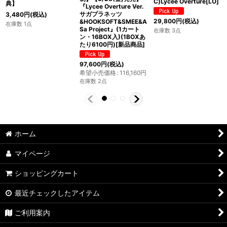
C)Lycee Overture[LO]
典】
『Lycee Overture Ver.
サガプラネッツ
3,480
円
(税込)
29,800
円
(税込)
&HOOKSOFT&SMEE&A
在庫数 1点
Sa Project』(1カート
在庫数 3点
ン・16BOX入)(1BOXあ
たり6100円)[新品商品]
97,600
円
(税込)
希望小売価格
:
116,160
円
在庫数 2点
ホーム
マイページ
ショッピングカート
最近チェックしたアイテム
ご利用案内