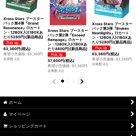
Xross Stars ブースター
パック第4弾『Grand
Xross Stars ブースター
Resonance』(1カート
パック第3弾『Broken
Xross Stars ブースター
ン・12BOX入)(1BOXあ
Neonlights』(1カート
パック第2弾『Exceed
たり5280円)[新品商品]
ン・12BOX入)(1BOXあ
Rampage』(1カート
たり5280円)[新品商品]
ン・12BOX入)(1BOXあ
たり4800円)[新品商品]
63,360
円
(税込)
希望小売価格
:
63,360
円
63,360
円
(税込)
在庫数 2点
希望小売価格
:
63,360
円
57,600
円
(税込)
在庫数 4点
希望小売価格
:
63,360
円
在庫数 4点
ホーム
マイページ
ショッピングカート