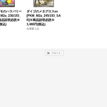
モのハラバリー
ダイゴのメタグロスex
メガゲンガーex[PKM_M
メ
M2a_236/193_
[PKM_M2a_245/193_SA
2a_230/193_MA]※商品
_
※商品説明必読※
R]※商品説明必読※
説明必読※
(税込)
3,480円
(税込)
3,980円
(税込)
2
点
在庫数 1点
在庫なし
在
リセット