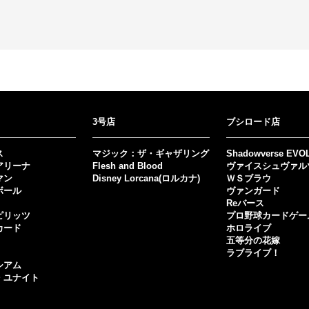
3号店
ブシロード店
ス
マジック：ザ・ギャザリング
Shadowverse EVO
アリーナ
Flesh and Blood
ヴァイスシュヴァル
マン
Disney Lorcana(ロルカナ)
ＷＳブラウ
ボール
ヴァンガード
Reバース
ピリッツ
プロ野球カードゲー
カード
ホロライブ
五等分の花嫁
ラブライブ！
シアム
・ユナイト