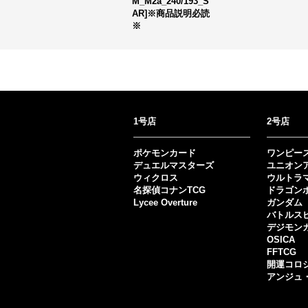
M_M2a_240/193_S
AR]※商品説明必読
※
1号店
2号店
ポケモンカード
ワンピー
デュエルマスターズ
ユニオン
ウィクロス
ウルトラ
名探偵コナンTCG
ドラゴン
Lycee Overture
ガンダム
バトルス
デジモン
OSICA
FFTCG
開運コロ
アンジュ