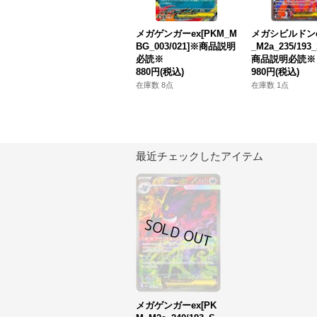
メガゲンガーex[PKM_M
メガシビルドンe
BG_003/021]※商品説明
_M2a_235/193
必読※
商品説明必読※
880円
(税込)
980円
(税込)
在庫数 8点
在庫数 1点
最近チェックしたアイテム
メガゲンガーex[PK