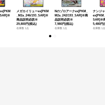
x[PKM
メガカイリューex[PKM
Nのゾロアークex[PKM_
ナンジャ
_SAR]※
_M2a_246/193_SAR]※
M2a_242/193_SAR]※商
ex[PKM_
商品説明必読※
品説明必読※
SAR]
29,800円
(税込)
7,980円
(税込)
5,480円
在庫数 1点
在庫数 1点
在庫数 1