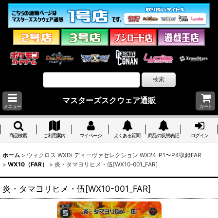
マスターズスクウェア通販
メニュー
カート
商品検索
ご利用案内
マイページ
よくある質問
商品の状態表記
ログイン
ホーム
>
ウィクロス WXDi ディーヴァセレクション WX24-P1〜P4収録FAR
>
WX10（FAR）
>
炎・タマヨリヒメ・伍[WX10-001_FAR]
炎・タマヨリヒメ・伍[WX10-001_FAR]