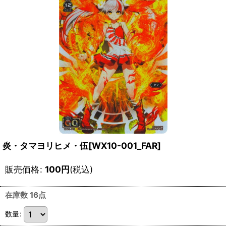
炎・タマヨリヒメ・伍[WX10-001_FAR]
販売価格
:
100
円
(税込)
在庫数 16点
数量
: