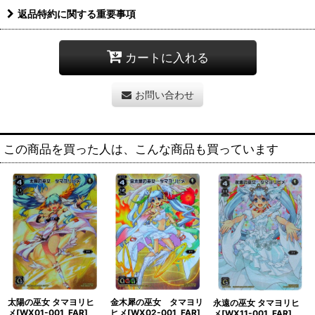
返品特約に関する重要事項
カートに入れる
お問い合わせ
この商品を買った人は、こんな商品も買っています
太陽の巫女 タマヨリヒ
金木犀の巫女 タマヨリ
永遠の巫女 タマヨリヒ
メ[WX01-001_FAR]
ヒメ[WX02-001_FAR]
メ[WX11-001_FAR]