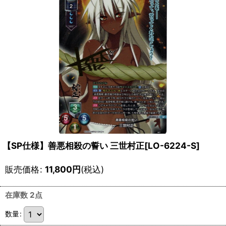
【SP仕様】善悪相殺の誓い 三世村正[LO-6224-S]
販売価格
:
11,800
円
(税込)
在庫数 2点
数量
: