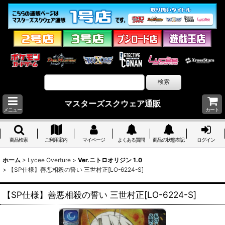
マスターズスクウェア通販
メニュー
カート
商品検索
ご利用案内
マイページ
よくある質問
商品の状態表記
ログイン
ホーム
>
Lycee Overture
>
Ver.ニトロオリジン 1.0
>
【SP仕様】善悪相殺の誓い 三世村正[LO-6224-S]
【SP仕様】善悪相殺の誓い 三世村正[LO-6224-S]