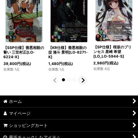
【SP仕様】桜坂のプリ
【SSP仕様】善悪相殺の
【KR仕様】善悪相殺の
ンセス 星崎 希望
誓い 三世村正[LO-
掟 湊斗 景明[LO-6271-
[LO_LO-5944-S]
6224-X]
K]
2,980
円
(税込)
39,800
円
(税込)
1,480
円
(税込)
在庫数 4点
在庫数 1点
在庫数 1点
ホーム
マイページ
ショッピングカート
最近チェックしたアイテム