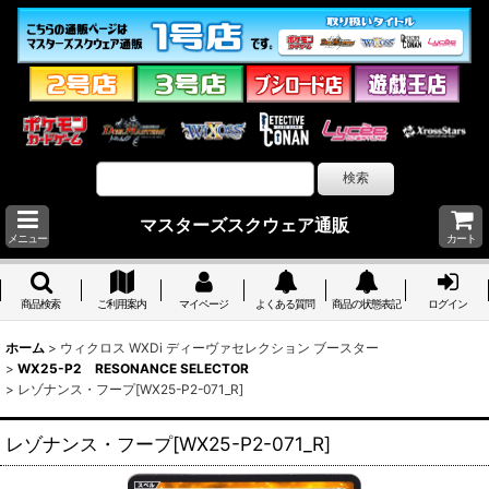
マスターズスクウェア通販
メニュー
カート
商品検索
ご利用案内
マイページ
よくある質問
商品の状態表記
ログイン
ホーム
>
ウィクロス WXDi ディーヴァセレクション ブースター
>
WX25-P2 RESONANCE SELECTOR
>
レゾナンス・フープ[WX25-P2-071_R]
レゾナンス・フープ[WX25-P2-071_R]