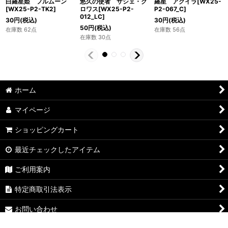
白羅星姫 フルムーン
悠久の使者 サシェ・ク
羅星 アクイラ[WX25-
[WX25-P2-TK2]
ロワス[WX25-P2-
P2-067_C]
012_LC]
30
円
(税込)
30
円
(税込)
50
円
(税込)
在庫数 62点
在庫数 56点
在庫数 30点
ホーム
マイページ
ショッピングカート
最近チェックしたアイテム
ご利用案内
特定商取引法表示
お問い合わせ