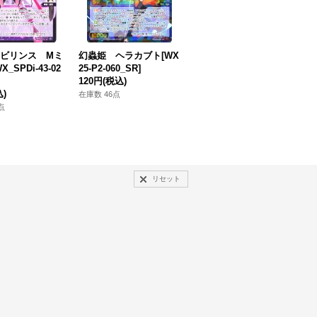
ビリンス Mミ
幻蟲姫 ヘラカブト[WX
VOGUE3-EXTREME
D
_SPDi-43-02
25-P2-060_SR]
ムジカ[WX_SPDi-43-01
L
120円
(税込)
4_SP]
P
込)
80円
(税込)
8
在庫数 46点
点
在庫数 13点
在
リセット