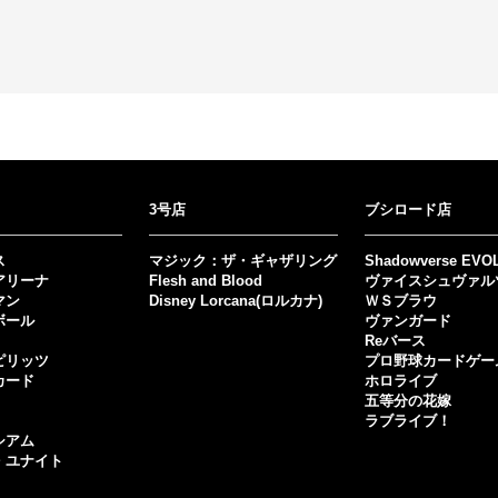
3号店
ブシロード店
ス
マジック：ザ・ギャザリング
Shadowverse EVO
アリーナ
Flesh and Blood
ヴァイスシュヴァル
マン
Disney Lorcana(ロルカナ)
ＷＳブラウ
ボール
ヴァンガード
Reバース
ピリッツ
プロ野球カードゲー
カード
ホロライブ
五等分の花嫁
ラブライブ！
シアム
・ユナイト