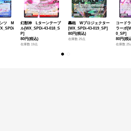
ンツ M
幻獣神 Lターンテーブ
轟砲 Wプロジェクター
コードラ
_SPDi
ル[WX_SPDi-43-018_S
[WX_SPDi-43-019_SP]
ラーボ[WX
P]
80円
(税込)
0_SP]
80円
(税込)
80円
(税
在庫数 25点
在庫数 19点
在庫数 25