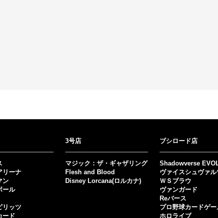
3号店
ブシロード店
ス
マジック：ザ・ギャザリング
Shadowverse EVO
アリーナ
Flesh and Blood
ヴァイスシュヴァル
マン
Disney Lorcana(ロルカナ)
ＷＳブラウ
ボール
ヴァンガード
Reバース
ピリッツ
プロ野球カードゲー
カード
ホロライブ