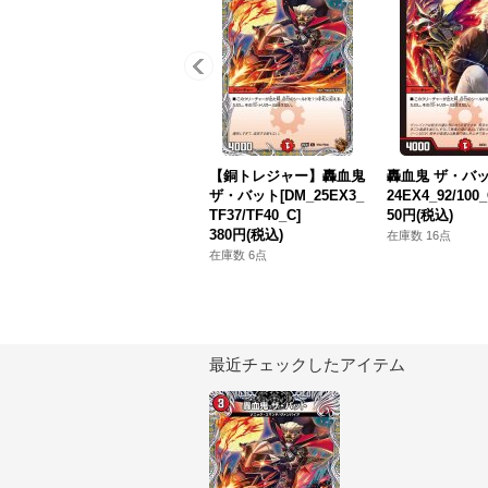
【銅トレジャー】轟血鬼
轟血鬼 ザ・バッ
ザ・バット[DM_25EX3_
24EX4_92/100_
TF37/TF40_C]
50円
(税込)
380円
(税込)
在庫数 16点
在庫数 6点
最近チェックしたアイテム