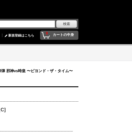
0
カートの中身
新規登録はこちら
第3弾 邪神vs時皇 〜ビヨンド・ザ・タイム〜
C]