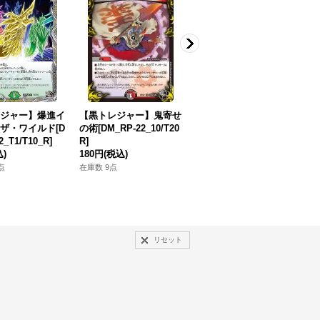
ジャー】爆進イ
【黒トレジャー】鬼寄せ
【黒トレジャー】ロス
ザ・ワイルド[D
の術[DM_RP-22_10/T20
ト・ウォーターゲイト[D
ラ
_T1/T10_R]
R]
M_25RP2_T10/T10_C]
2
込)
180円
(税込)
150円
(税込)
5
点
在庫数 9点
在庫数 34点
在
リセット