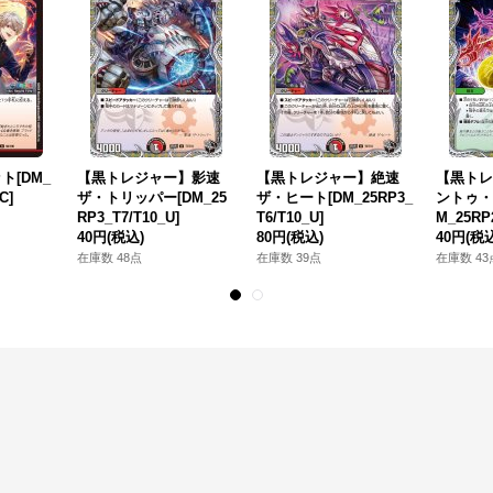
ト[DM_
【黒トレジャー】影速
【黒トレジャー】絶速
【黒トレ
C]
ザ・トリッパー[DM_25
ザ・ヒート[DM_25RP3_
ントゥ・
RP3_T7/T10_U]
T6/T10_U]
M_25RP2
40円
(税込)
80円
(税込)
40円
(税
在庫数 48点
在庫数 39点
在庫数 43