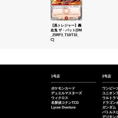
【黒トレジャー】轟
血鬼 ザ・バット[DM
_25RP3_T10/T10_
C]
1号店
2号店
ポケモンカード
ワンピー
デュエルマスターズ
ユニオン
ウィクロス
ウルトラ
名探偵コナンTCG
ドラゴン
Lycee Overture
ガンダム
バトルス
デジモン