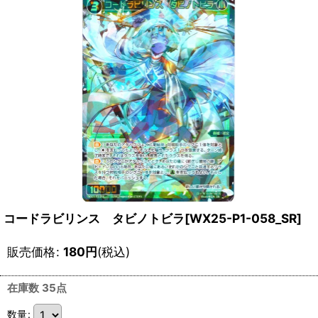
コードラビリンス タビノトビラ[WX25-P1-058_SR]
販売価格
:
180
円
(税込)
在庫数 35点
数量
: