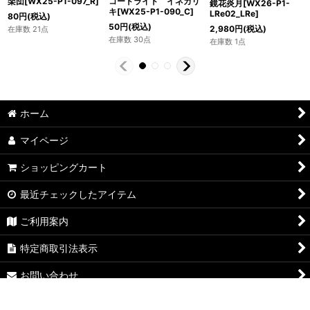
楽団[WX25-P1-097_R]
コードライド イネカリ
鏡花炎月[WX26-P1-
キ[WX25-P1-090_C]
LRe02_LRe]
80
円
(税込)
50
円
(税込)
2,980
円
(税込)
在庫数 21点
在庫数 30点
在庫数 1点
ホーム
マイページ
ショッピングカート
最近チェックしたアイテム
ご利用案内
特定商取引法表示
お問い合わせ
ログイン