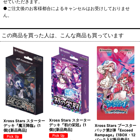
せていただきます。
●ご注文後のお客様都合によるキャンセルはお受けしておりませ
ん。
この商品を買った人は、こんな商品も買っています
Xross Stars スターター
Xross Stars スターター
デッキ『初の栄冠』(1
Xross Stars ブースター
デッキ『魔王降臨』(1
個)[新品商品]
パック第2弾『Exceed
個)[新品商品]
Rampage』(1BOX・12
パック入)[新品商品]