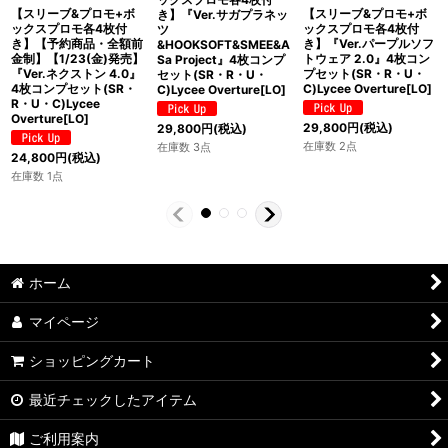
【スリーブ&プロモ+ボ
【スリーブ&プロモ+ボ
き】『Ver.サガプラネッ
ックスプロモ各4枚付
ックスプロモ各4枚付
ツ
き】【予約商品・全額前
き】『Ver.パープルソフ
&HOOKSOFT&SMEE&A
金制】【1/23(金)発売】
トウェア 2.0』4枚コン
Sa Project』4枚コンプ
『Ver.ネクストン 4.0』
プセット(SR・R・U・
セット(SR・R・U・
4枚コンプセット(SR・
C)Lycee Overture[LO]
C)Lycee Overture[LO]
R・U・C)Lycee
Overture[LO]
29,800
円
(税込)
29,800
円
(税込)
在庫数 2点
在庫数 3点
24,800
円
(税込)
在庫数 1点
ホーム
マイページ
ショッピングカート
最近チェックしたアイテム
ご利用案内