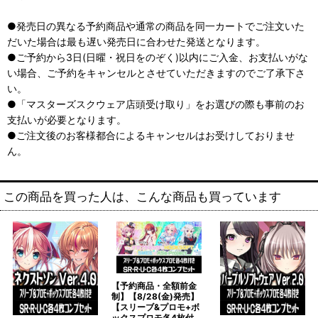
●発売日の異なる予約商品や通常の商品を同一カートでご注文いた
だいた場合は最も遅い発売日に合わせた発送となります。
●ご予約から3日(日曜・祝日をのぞく)以内にご入金、お支払いがな
い場合、ご予約をキャンセルとさせていただきますのでご了承下さ
い。
●「マスターズスクウェア店頭受け取り」をお選びの際も事前のお
支払いが必要となります。
●ご注文後のお客様都合によるキャンセルはお受けしておりませ
ん。
この商品を買った人は、こんな商品も買っています
【予約商品・全額前金
制】【8/28(金)発売】
【スリーブ&プロモ+ボ
ックスプロモ各4枚付