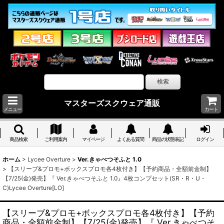
マスターズスクウェア通販
メニュー
カート
商品検索
ご利用案内
マイページ
よくある質問
商品の状態表記
ログイン
ホーム
>
Lycee Overture
>
Ver.きゃべつそふと 1.0
>
【スリーブ&プロモ+ボックスプロモ各4枚付き】【予約商品・全額前金制】
【7/25(金)発売】『 Ver.きゃべつそふと 1.0』4枚コンプセット(SR・R・U・
C)Lycee Overture[LO]
【スリーブ&プロモ+ボックスプロモ各4枚付き】【予約
商品・全額前金制】【7/25(金)発売】『 Ver.きゃべつそ