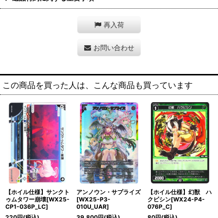
再入荷
お問い合わせ
この商品を買った人は、こんな商品も買っています
【ホイル仕様】サンクト
アンノウン・サプライズ
【ホイル仕様】幻獣 ハ
ゥムタワー崩壊[WX25-
[WX25-P3-
クビシン[WX24-P4-
CP1-036P_LC]
010U_UAR]
076P_C]
220
円
(税込)
39,800
円
(税込)
80
円
(税込)