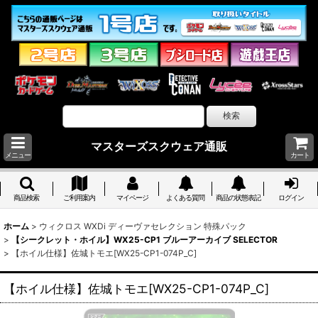
マスターズスクウェア通販
メニュー
カート
商品検索
ご利用案内
マイページ
よくある質問
商品の状態表記
ログイン
ホーム
>
ウィクロス WXDi ディーヴァセレクション 特殊パック
>
【シークレット・ホイル】WX25-CP1 ブルーアーカイブ SELECTOR
>
【ホイル仕様】佐城トモエ[WX25-CP1-074P_C]
【ホイル仕様】佐城トモエ[WX25-CP1-074P_C]