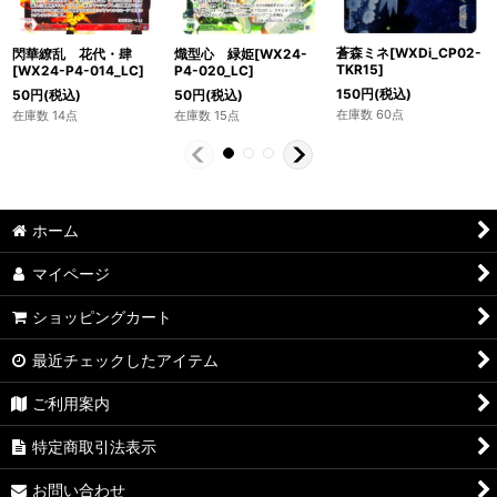
蒼森ミネ[WXDi_CP02-
閃華繚乱 花代・肆
熾型心 緑姫[WX24-
TKR15]
[WX24-P4-014_LC]
P4-020_LC]
150
円
(税込)
50
円
(税込)
50
円
(税込)
在庫数 60点
在庫数 14点
在庫数 15点
ホーム
マイページ
ショッピングカート
最近チェックしたアイテム
ご利用案内
特定商取引法表示
お問い合わせ