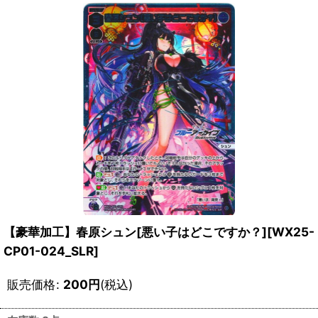
【豪華加工】春原シュン[悪い子はどこですか？][WX25-
CP01-024_SLR]
販売価格
:
200
円
(税込)