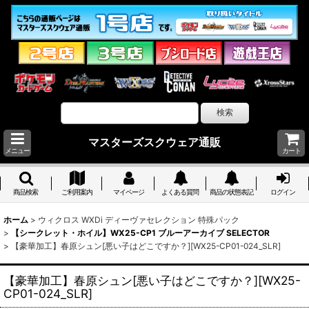
マスターズスクウェア通販
メニュー
カート
商品検索
ご利用案内
マイページ
よくある質問
商品の状態表記
ログイン
ホーム
>
ウィクロス WXDi ディーヴァセレクション 特殊パック
>
【シークレット・ホイル】WX25-CP1 ブルーアーカイブ SELECTOR
>
【豪華加工】春原シュン[悪い子はどこですか？][WX25-CP01-024_SLR]
【豪華加工】春原シュン[悪い子はどこですか？][WX25-
CP01-024_SLR]