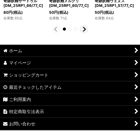
奇跡妖精サートゥル
奇跡妖精メルクリ
奇跡妖精ヴェヌス
[DM_25RP1_66/77_C]
[DM_25RP1_60/77_C]
[DM_25RP1_57/77_C]
80
円
(税込)
50
円
(税込)
50
円
(税込)
在庫数 65点
在庫数 71点
在庫数 64点
ホーム
マイページ
ショッピングカート
最近チェックしたアイテム
ご利用案内
特定商取引法表示
お問い合わせ
ログイン