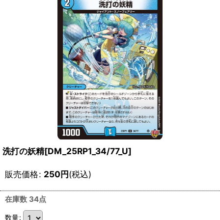
洗打の妖精[DM_25RP1_34/77_U]
販売価格
:
250
円
(税込)
在庫数 34点
数量
: