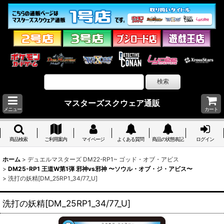
マスターズスクウェア通販
メニュー
カート
商品検索
ご利用案内
マイページ
よくある質問
商品の状態表記
ログイン
ホーム
>
デュエルマスターズ DM22-RP1~ ゴッド・オブ・アビス
>
DM25-RP1 王道W第1弾 邪神vs邪神 〜ソウル・オブ・ジ・アビス〜
>
洗打の妖精[DM_25RP1_34/77_U]
洗打の妖精[DM_25RP1_34/77_U]