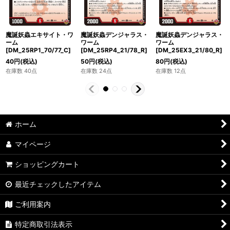
魔誕妖蟲エキサイト・ワ
魔誕妖蟲デンジャラス・
魔誕妖蟲デンジャラス・
ーム
ワーム
ワーム
[DM_25RP1_70/77_C]
[DM_25RP4_21/78_R]
[DM_25EX3_21/80_R]
40
円
(税込)
50
円
(税込)
80
円
(税込)
在庫数 40点
在庫数 24点
在庫数 12点
ホーム
マイページ
ショッピングカート
最近チェックしたアイテム
ご利用案内
特定商取引法表示