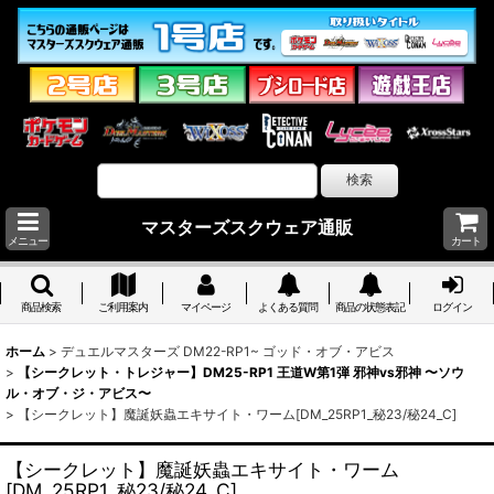
マスターズスクウェア通販
メニュー
カート
商品検索
ご利用案内
マイページ
よくある質問
商品の状態表記
ログイン
ホーム
>
デュエルマスターズ DM22-RP1~ ゴッド・オブ・アビス
>
【シークレット・トレジャー】DM25-RP1 王道W第1弾 邪神vs邪神 〜ソウ
ル・オブ・ジ・アビス〜
>
【シークレット】魔誕妖蟲エキサイト・ワーム[DM_25RP1_秘23/秘24_C]
【シークレット】魔誕妖蟲エキサイト・ワーム
[DM_25RP1_秘23/秘24_C]