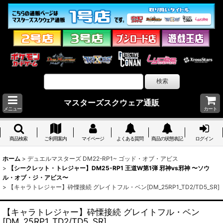
マスターズスクウェア通販
メニュー
カート
商品検索
ご利用案内
マイページ
よくある質問
商品の状態表記
ログイン
ホーム
>
デュエルマスターズ DM22-RP1~ ゴッド・オブ・アビス
>
【シークレット・トレジャー】DM25-RP1 王道W第1弾 邪神vs邪神 〜ソウ
ル・オブ・ジ・アビス〜
>
【キャラトレジャー】砕慄接続 グレイトフル・ベン[DM_25RP1_TD2/TD5_SR]
【キャラトレジャー】砕慄接続 グレイトフル・ベン
[DM_25RP1_TD2/TD5_SR]