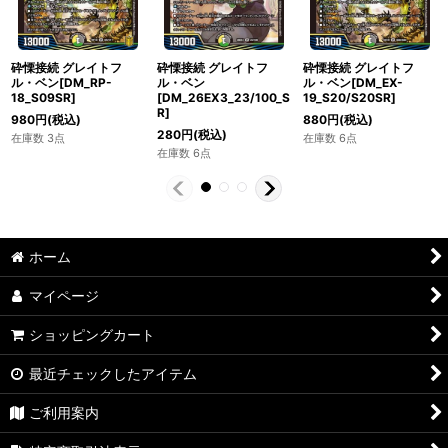
砕慄接続 グレイトフ
砕慄接続 グレイトフ
砕慄接続 グレイトフ
ル・ベン
ル・ベン[DM_RP-
ル・ベン[DM_EX-
[DM_26EX3_23/100_S
18_S09SR]
19_S20/S20SR]
R]
980
円
(税込)
880
円
(税込)
280
円
(税込)
在庫数 3点
在庫数 6点
在庫数 6点
ホーム
マイページ
ショッピングカート
最近チェックしたアイテム
ご利用案内