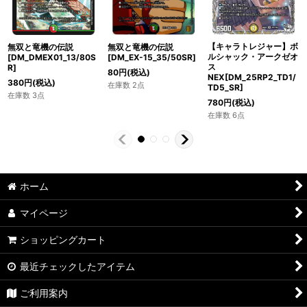
【キャラトレジャー】ボ
無双と竜機の伝説
無双と竜機の伝説
ルシャック・アークゼオ
[DM_DMEX01_13/80S
[DM_EX-15_35/50SR]
ス
R]
80
円
(税込)
NEX[DM_25RP2_TD1/
380
円
(税込)
在庫数 2点
TD5_SR]
在庫数 3点
780
円
(税込)
在庫数 6点
ホーム
マイページ
ショッピングカート
最近チェックしたアイテム
ご利用案内