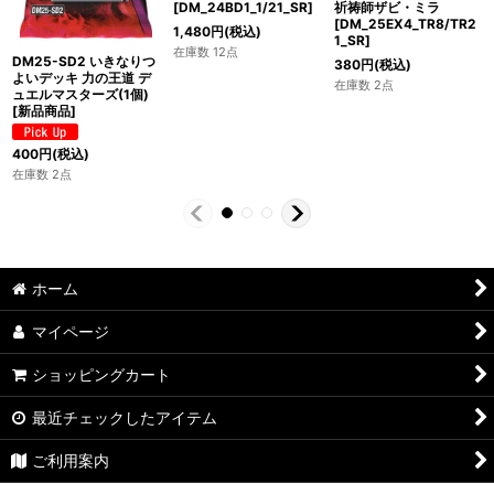
[DM_24BD1_1/21_SR]
祈祷師ザビ・ミラ
[DM_25EX4_TR8/TR2
1,480
円
(税込)
1_SR]
在庫数 12点
DM25-SD2 いきなりつ
380
円
(税込)
よいデッキ 力の王道 デ
在庫数 2点
ュエルマスターズ(1個)
[新品商品]
400
円
(税込)
在庫数 2点
ホーム
マイページ
ショッピングカート
最近チェックしたアイテム
ご利用案内