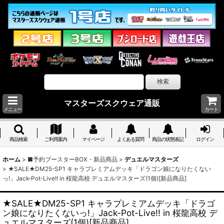
マスターズスクウェア通販
メニュー
カート
商品検索
ご利用案内
マイページ
よくある質問
商品の状態表記
ログイン
ホーム
>
■予約ブースターBOX・新品商品
>
デュエルマスターズ
>
★SALE★DM25-SP1 キャラプレミアムデッキ「ドラゴン娘になりたくない
っ!」Jack-Pot-Live!! in 桜龍高校 デュエルマスターズ(1個)[新品商品]
★SALE★DM25-SP1 キャラプレミアムデッキ「ドラゴ
ン娘になりたくないっ!」Jack-Pot-Live!! in 桜龍高校 デ
ュエルマスターズ(1個)[新品商品]