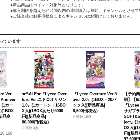
●新品商品はポイント対象外となります。
●購入制限を越えた24時間以内の連続購入は無効、キャンセルとさせて
●ご注文後のお客様都合によるキャンセルはお受けしておりません。
っています
re Ver.
★SALE★『Lycee Over
『Lycee Overture Ver.N
【予約商
 Anniver
ture Ver.ニトロオリジン
avel 2.0』(1BOX・20パ
制】【8/
!』(1カー
1.0』(1カートン・16BO
ック入)[新品商品]
『Lycee 
(1BOX
X入)(1BOXあたり5000
6,600円
(税込)
サガプラ
[新品商
円)[新品商品]
SOFT&S
在庫数 16点
80,000円
(税込)
ject』
OX入)(
在庫数 3点
16,160
円)[新品
97,600円