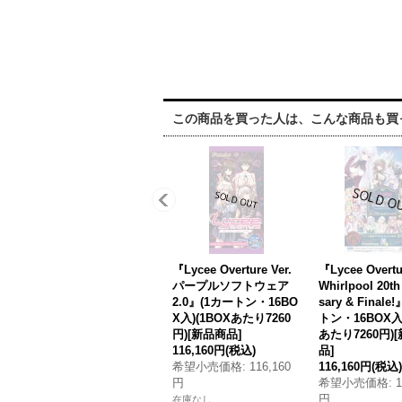
この商品を買った人は、こんな商品も買
『Lycee Overture Ver.
『Lycee Overtu
パープルソフトウェア
Whirlpool 20th
2.0』(1カートン・16BO
sary & Finale
X入)(1BOXあたり7260
トン・16BOX入)
円)[新品商品]
あたり7260円)
116,160円
(税込)
品]
希望小売価格
:
116,160
116,160円
(税込)
円
希望小売価格
:
1
円
在庫なし