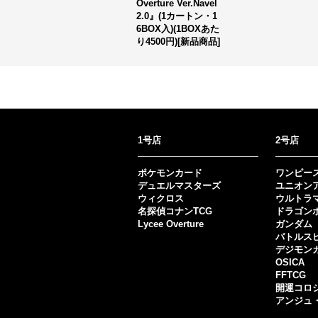
Overture Ver.Navel
2.0』(1カートン・1
6BOX入)(1BOXあた
り4500円)[新品商品]
1号店
2号店
ポケモンカード
ワンピー
デュエルマスターズ
ユニオン
ウィクロス
ウルトラ
名探偵コナンTCG
ドラゴン
Lycee Overture
ガンダム
バトルス
デジモン
OSICA
FFTCG
開運コロ
アンジュ