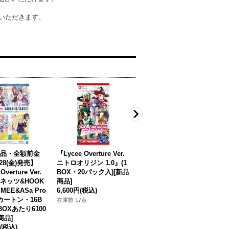
いただきます。
品・全額前金
『Lycee Overture Ver.
『Lycee Overture Ver.
『
28(金)発売】
ニトロオリジン 1.0』(1
アミューズクラフト 1.
き
Overture Ver.
BOX・20パック入)[新品
0』(1カートン・16BOX
カ
ネッツ&HOOK
商品]
入)(1BOXあたり7260円)
B
MEE&ASa Pro
6,600円
(税込)
[新品商品]
商
(1カートン・16B
116,160円
(税込)
1
在庫数 17点
1BOXあたり6100
在庫なし
在
商品]
(税込)