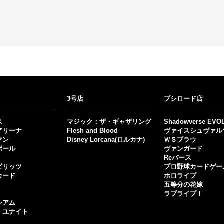
3号店
ブシロード店
ス
マジック：ザ・ギャザリング
Shadowverse EVO
アリーナ
Flesh and Blood
ヴァイスシュヴァル
マン
Disney Lorcana(ロルカナ)
ＷＳブラウ
ボール
ヴァンガード
Reバース
ピリッツ
プロ野球カードゲー
カード
ホロライブ
五等分の花嫁
ラブライブ！
シアム
・ユナイト