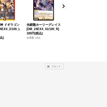
神 ドギラゴン
光鎧龍ホーリーグレイス
なかよしポフィン[PKM
4EX4_2/100_L
[DM_24EX4_41/100_R]
_svK_018/044]※商品説
_
180円
(税込)
明必読※
込)
100円
(税込)
1
在庫数 18点
点
在庫数 18点
在
リセット