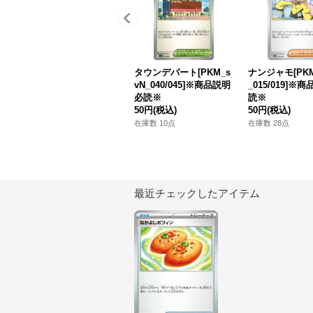
タウンデパート[PKM_s
ナンジャモ[PKM
vN_040/045]※商品説明
_015/019]※
必読※
読※
50円
(税込)
50円
(税込)
在庫数 10点
在庫数 28点
最近チェックしたアイテム