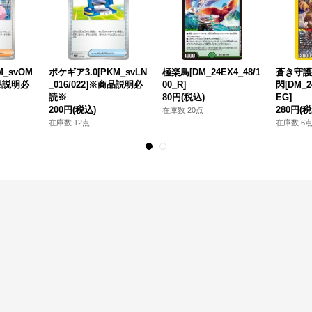
_svOM
ポケギア3.0[PKM_svLN
極楽鳥[DM_24EX4_48/1
蒼き守護
商品説明必
_016/022]※商品説明必
00_R]
閃[DM_2
読※
80円
(税込)
EG]
200円
(税込)
280円
(税
在庫数 20点
在庫数 12点
在庫数 6