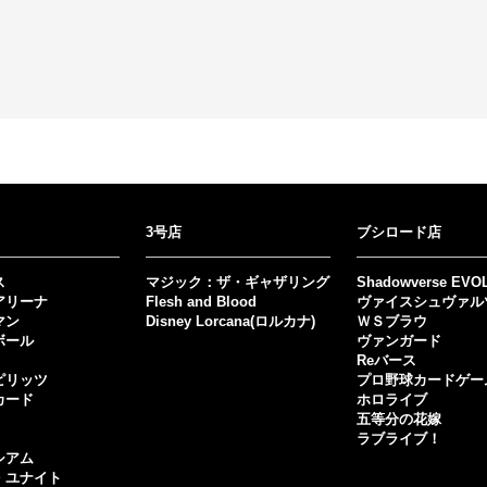
3号店
ブシロード店
ス
マジック：ザ・ギャザリング
Shadowverse EVO
アリーナ
Flesh and Blood
ヴァイスシュヴァル
マン
Disney Lorcana(ロルカナ)
ＷＳブラウ
ボール
ヴァンガード
Reバース
ピリッツ
プロ野球カードゲー
カード
ホロライブ
五等分の花嫁
ラブライブ！
シアム
・ユナイト