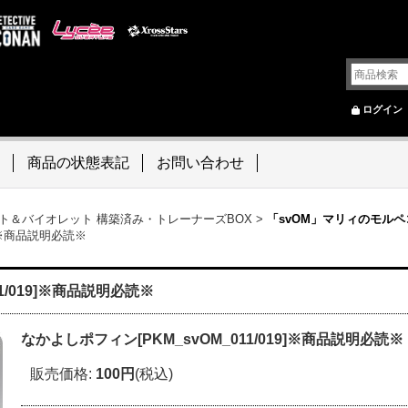
ログイン
商品の状態表記
お問い合わせ
ト＆バイオレット 構築済み・トレーナーズBOX
>
「svOM」マリィのモルペ
9]※商品説明必読※
1/019]※商品説明必読※
なかよしポフィン[PKM_svOM_011/019]※商品説明必読※
販売価格
:
100円
(税込)