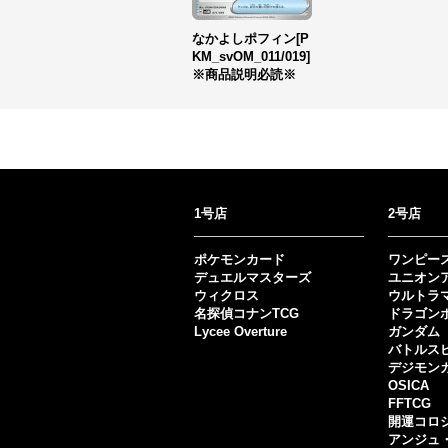
なかよしポフィン[P
KM_svOM_011/019]
※商品説明必読※
1号店
2号店
ポケモンカード
ワンピー
デュエルマスターズ
ユニオン
ウィクロス
ウルトラ
名探偵コナンTCG
ドラゴン
Lycee Overture
ガンダム
バトルス
デジモン
OSICA
FFTCG
開運コロ
アンジュ