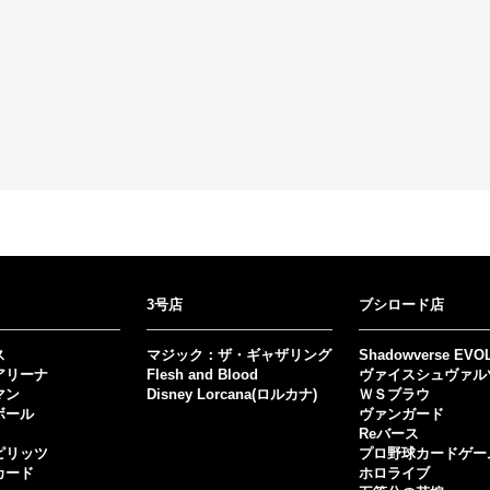
3号店
ブシロード店
ス
マジック：ザ・ギャザリング
Shadowverse EVO
アリーナ
Flesh and Blood
ヴァイスシュヴァル
マン
Disney Lorcana(ロルカナ)
ＷＳブラウ
ボール
ヴァンガード
Reバース
ピリッツ
プロ野球カードゲー
カード
ホロライブ