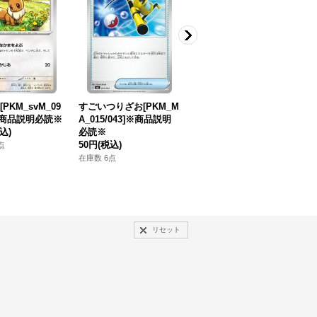
PKM_svM_09
すごいつりざお[PKM_M
キチキギスex[PKM_MA
]※商品説明必読※
A_015/043]※商品説明
_003/043]※商品説明必
シ
込)
必読※
読※
50円
(税込)
280円
(税込)
1
点
在庫数 6点
在庫数 9点
在
リセット