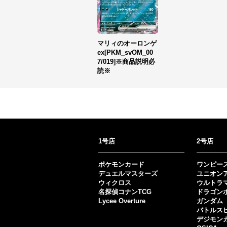
マリィのオーロンゲ
ex[PKM_svOM_00
7/019]※商品説明必
読※
1号店
2号店
ポケモンカード
ワンピー
デュエルマスターズ
ユニオン
ウィクロス
ウルトラ
名探偵コナンTCG
ドラゴン
Lycee Overture
ガンダム
バトルス
デジモン