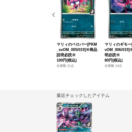
マリィのベロバー[PKM
マリィのギモー[
_svOM_005/019]※商品
vOM_006/01
説明必読※
明必読※
100円
(税込)
80円
(税込)
在庫数 21点
在庫数 14点
最近チェックしたアイテム