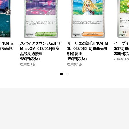
PKM_s
スパイクタウンジム[PK
リーリエの決心[PKM_M
イーブイ[
9]※商品説
M_svOM_019/019]※商
1L_062/063_U]※商品説
3/175
品説明必読※
明必読※
280円
(税
980円
(税込)
150円
(税込)
在庫数 12
在庫数 1点
在庫数 3点