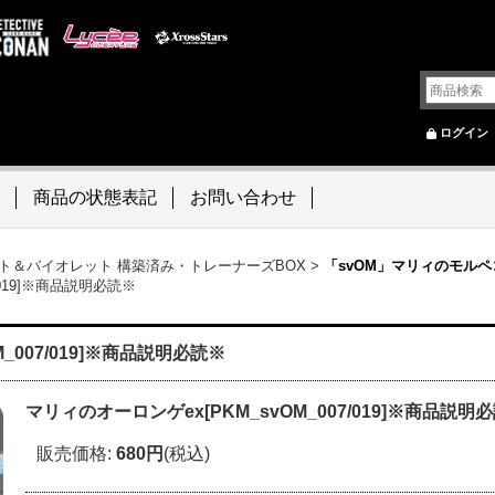
ログイン
商品の状態表記
お問い合わせ
ト＆バイオレット 構築済み・トレーナーズBOX
>
「svOM」マリィのモルペ
/019]※商品説明必読※
_007/019]※商品説明必読※
マリィのオーロンゲex[PKM_svOM_007/019]※商品説明
販売価格
:
680円
(税込)