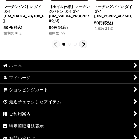
マーチングバトン ダイ
マーチングバトン ダイ
【ホイル仕様】マーチン
ダイ
ダイ
グバトン ダイダイ
[DM_23RP2_48/74U]
[DM_24EX4_76/100_U
[DM_24EX4_PR36/PR
]
60_U]
50
円
(税込)
50
円
(税込)
80
円
(税込)
在庫数 28点
在庫数 16点
在庫数 7点
ホーム
マイページ
ショッピングカート
最近チェックしたアイテム
ご利用案内
特定商取引法表示
お問い合わせ