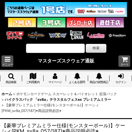
マスターズスクウェア通販
メニュー
カート
商品検索
ご利用案内
マイページ
よくある質問
商品の状態表記
ログイン
ホーム
>
ポケモンカードゲーム スカーレット＆バイオレット 拡張パック
>
ハイクラスパック 「sv8a」テラスタルフェスex プレミアムミラー
>
【豪華プレミアムミラー仕様(モンスターボール)】ケーシィ
[PKM_sv8a_057/187]※商品説明必読※
【豪華プレミアムミラー仕様(モンスターボール)】ケー
シィ[PKM_sv8a_057/187]※商品説明必読※