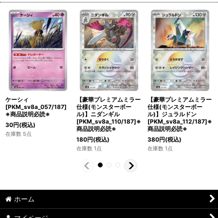
ケーシィ
【豪華プレミアムミラー
【豪華プレミアムミラー
[PKM_sv8a_057/187]
仕様(モンスターボー
仕様(モンスターボー
※商品説明必読※
ル)】ニダンギル
ル)】ジュラルドン
[PKM_sv8a_110/187]※
[PKM_sv8a_112/187]※
30
円
(税込)
商品説明必読※
商品説明必読※
在庫数 5点
180
円
(税込)
380
円
(税込)
在庫数 1点
在庫数 1点
ホーム
マイページ