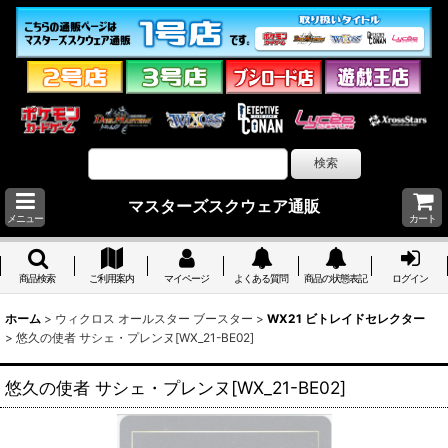
マスターズスクウェア通販
メニュー
カート
商品検索
ご利用案内
マイページ
よくある質問
商品の状態表記
ログイン
ホーム
>
ウィクロス オールスター ブースター
>
WX21 ビトレイドセレクター
>
悠久の使者 サシェ・プレンヌ[WX_21-BE02]
悠久の使者 サシェ・プレンヌ[WX_21-BE02]