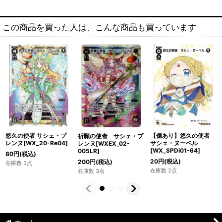
この商品を買った人は、こんな商品も買っています
悠久の使者 サシェ・プ
【傷あり】悠久の使者
祈願の使者 サシェ・プ
レンヌ[WX_20-Re04]
サシェ・ヌーベル
レンヌ[WXEX_02-
[WX_SPDi01-64]
005LR]
80
円
(税込)
20
円
(税込)
200
円
(税込)
在庫数 3点
在庫数 2点
在庫数 3点