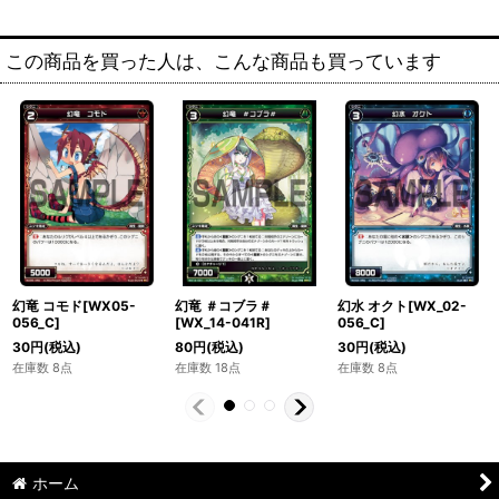
この商品を買った人は、こんな商品も買っています
幻竜 コモド[WX05-
幻竜 ＃コブラ＃
幻水 オクト[WX_02-
056_C]
[WX_14-041R]
056_C]
30
円
(税込)
80
円
(税込)
30
円
(税込)
在庫数 8点
在庫数 18点
在庫数 8点
ホーム