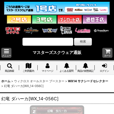
マスターズスクウェア通販
メニュー
カート
商品検索
ご利用案内
マイページ
よくある質問
商品の状態表記
ログイン
ホーム
>
ウィクロス オールスター ブースター
>
WX14 サクシードセレクター
>
幻竜 ダハーカ[WX_14-056C]
幻竜 ダハーカ[WX_14-056C]