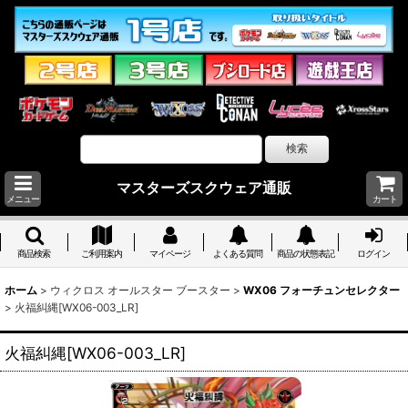
マスターズスクウェア通販
メニュー
カート
商品検索
ご利用案内
マイページ
よくある質問
商品の状態表記
ログイン
ホーム
>
ウィクロス オールスター ブースター
>
WX06 フォーチュンセレクター
>
火福糾縄[WX06-003_LR]
火福糾縄[WX06-003_LR]