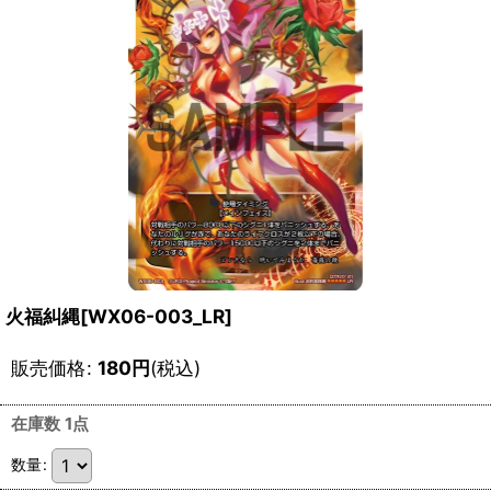
火福糾縄[WX06-003_LR]
販売価格
:
180
円
(税込)
在庫数 1点
数量
: