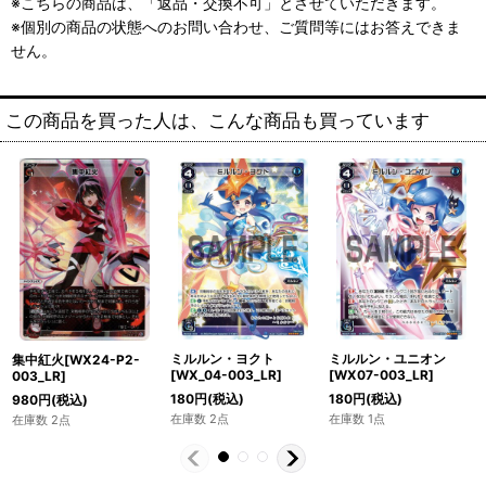
※こちらの商品は、「返品・交換不可」とさせていただきます。
※個別の商品の状態へのお問い合わせ、ご質問等にはお答えできま
せん。
この商品を買った人は、こんな商品も買っています
ミルルン・ヨクト
ミルルン・ユニオン
集中紅火[WX24-P2-
[WX_04-003_LR]
[WX07-003_LR]
003_LR]
180
円
(税込)
180
円
(税込)
980
円
(税込)
在庫数 2点
在庫数 1点
在庫数 2点