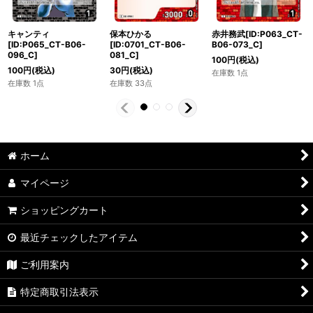
キャンティ
保本ひかる
赤井務武[ID:P063_CT-
[ID:P065_CT-B06-
[ID:0701_CT-B06-
B06-073_C]
096_C]
081_C]
100
円
(税込)
100
円
(税込)
30
円
(税込)
在庫数 1点
在庫数 1点
在庫数 33点
ホーム
マイページ
ショッピングカート
最近チェックしたアイテム
ご利用案内
特定商取引法表示