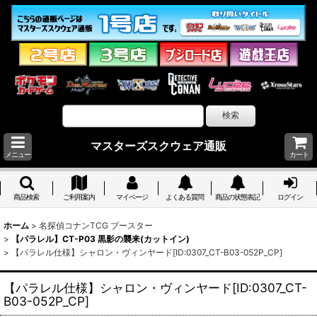
マスターズスクウェア通販
メニュー
カート
商品検索
ご利用案内
マイページ
よくある質問
商品の状態表記
ログイン
ホーム
>
名探偵コナンTCG ブースター
>
【パラレル】CT-P03 黒影の襲来(カットイン)
>
【パラレル仕様】シャロン・ヴィンヤード[ID:0307_CT-B03-052P_CP]
【パラレル仕様】シャロン・ヴィンヤード[ID:0307_CT-
B03-052P_CP]