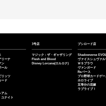
3号店
ブシロード店
ス
マジック：ザ・ギャザリング
Shadowverse EVO
アリーナ
Flesh and Blood
ヴァイスシュヴァル
マン
Disney Lorcana(ロルカナ)
ＷＳブラウ
ボール
ヴァンガード
Reバース
ピリッツ
プロ野球カードゲー
カード
ホロライブ
五等分の花嫁
ラブライブ！
シアム
・ユナイト