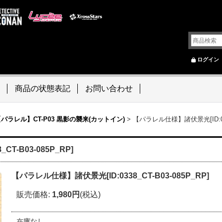
ログイン
商品の状態表記
お問い合わせ
パラレル】CT-P03 黒影の襲来(カットイン)
>
【パラレル仕様】諸伏景光[ID:0338
T-B03-085P_RP]
【パラレル仕様】諸伏景光[ID:0338_CT-B03-085P_RP]
販売価格
:
1,980円
(税込)
在庫なし