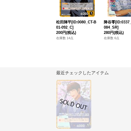
松田陣平[ID:0080_CT-B
降谷零[ID:0337_
01-092_C]
084_SR]
200円
(税込)
280円
(税込)
在庫数 14点
在庫数 6点
最近チェックしたアイテム