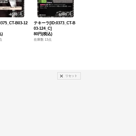
375_CT-B03-12
テキーラ[ID:0373_CT-B
【パラレル仕様】服部平
赤
03-124_C]
次[ID:0194_CT-B02-024
0
込)
80円
(税込)
P_CP]
8
180円
(税込)
点
在庫数 13点
在
在庫数 4点
リセット