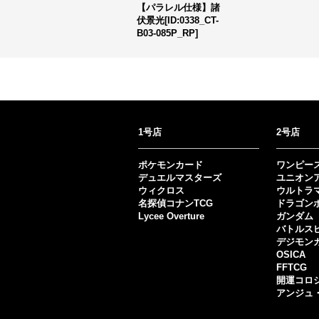
【パラレル仕様】諸
伏景光[ID:0338_CT-
B03-085P_RP]
1号店
2号店
ポケモンカード
ワンピー
デュエルマスターズ
ユニオン
ウィクロス
ウルトラ
名探偵コナンTCG
ドラゴン
Lycee Overture
ガンダム
バトルス
デジモン
OSICA
FFTCG
開運コロ
アンジュ