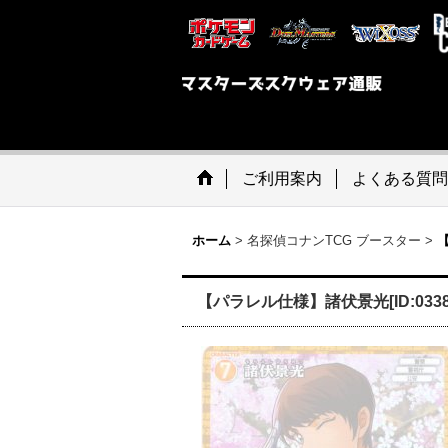
ご利用案内
よくある質問
ホーム
>
名探偵コナンTCG ブースター
>
【
【パラレル仕様】諸伏景光[ID:0338_C