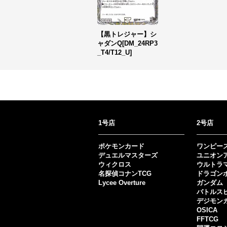
【黒トレジャー】シ
ャダンQ[DM_24RP3
_T4/T12_U]
1号店
2号店
ポケモンカード
ワンピー
デュエルマスターズ
ユニオン
ウィクロス
ウルトラ
名探偵コナンTCG
ドラゴン
Lycee Overture
ガンダム
バトルス
デジモン
OSICA
FFTCG