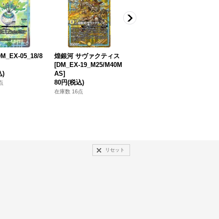
M_EX-05_18/8
煌銀河 サヴァクティス
*/零幻ルタチノ/*[DM_B
爆
[DM_EX-19_M25/M40M
D-12_∞ザーク5/6C]
込)
AS]
80円
(税込)
地
80円
(税込)
6
点
在庫数 3点
1
在庫数 16点
在
リセット