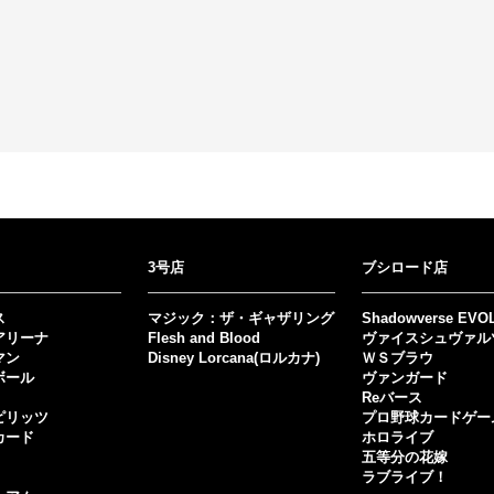
3号店
ブシロード店
ス
マジック：ザ・ギャザリング
Shadowverse EVO
アリーナ
Flesh and Blood
ヴァイスシュヴァル
マン
Disney Lorcana(ロルカナ)
ＷＳブラウ
ボール
ヴァンガード
Reバース
ピリッツ
プロ野球カードゲー
カード
ホロライブ
五等分の花嫁
ラブライブ！