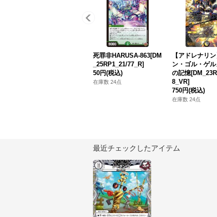
死罪非HARUSA-863[DM
【アドレナリン
_25RP1_21/77_R]
ン・ゴル・ゲルス
50円
(税込)
の記憶[DM_23RP
8_VR]
在庫数 24点
750円
(税込)
在庫数 24点
最近チェックしたアイテム