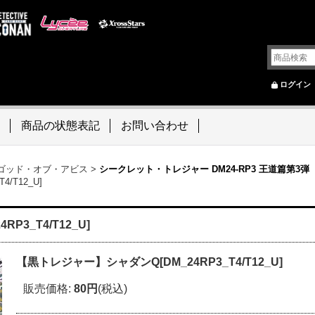
ログイン
商品の状態表記
お問い合わせ
~ ゴッド・オブ・アビス
>
シークレット・トレジャー DM24-RP3 王道篇第
/T12_U]
3_T4/T12_U]
【黒トレジャー】シャダンQ[DM_24RP3_T4/T12_U]
販売価格
:
80円
(税込)