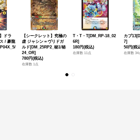
】ドラ
【シークレット】究極の
T・T・T[DM_RP-18_02
カブ13[D
 / 豪龍
虚 ジャシン＝ヴリドガ
6R]
7]
04X_5/
ルド[DM_25RP2_秘1/秘
180円
(税込)
50円
(税
24_OR]
在庫数 11点
在庫数 34
780円
(税込)
在庫数 1点