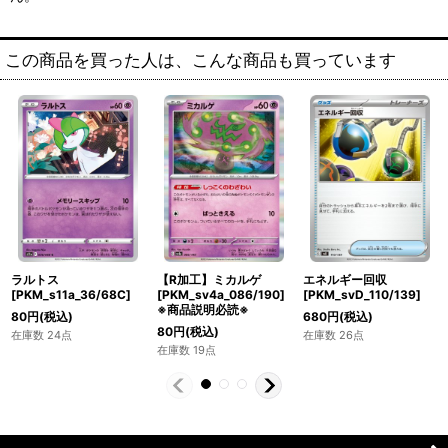
この商品を買った人は、こんな商品も買っています
ラルトス
【R加工】ミカルゲ
エネルギー回収
[PKM_s11a_36/68C]
[PKM_sv4a_086/190]
[PKM_svD_110/139]
※商品説明必読※
80
円
(税込)
680
円
(税込)
80
円
(税込)
在庫数 24点
在庫数 26点
在庫数 19点