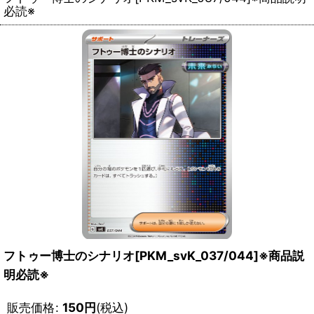
必読※
フトゥー博士のシナリオ[PKM_svK_037/044]※商品説
明必読※
販売価格
:
150
円
(税込)