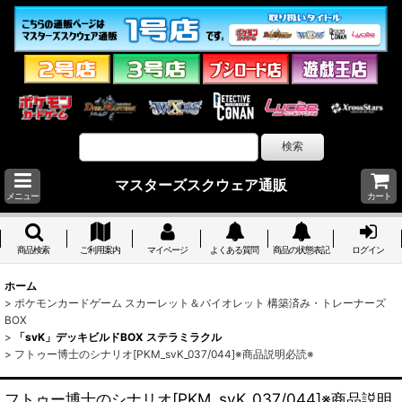
マスターズスクウェア通販
メニュー
カート
商品検索
ご利用案内
マイページ
よくある質問
商品の状態表記
ログイン
ホーム
>
ポケモンカードゲーム スカーレット＆バイオレット 構築済み・トレーナーズ
BOX
>
「svK」デッキビルドBOX ステラミラクル
>
フトゥー博士のシナリオ[PKM_svK_037/044]※商品説明必読※
フトゥー博士のシナリオ[PKM_svK_037/044]※商品説明