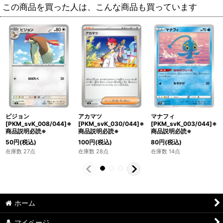
この商品を買った人は、こんな商品も買っています
ピジョン
アカマツ
マナフィ
[PKM_svK_008/044]※
[PKM_svK_030/044]※
[PKM_svK_003/044]※
商品説明必読※
商品説明必読※
商品説明必読※
50
円
(税込)
100
円
(税込)
80
円
(税込)
在庫数 27点
在庫数 28点
在庫数 14点
ホーム
マイページ