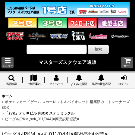
マスターズスクウェア通販
メニュー
カート
商品検索
ご利用案内
マイページ
よくある質問
商品の状態表記
ログイン
ホーム
>
ポケモンカードゲーム スカーレット＆バイオレット 構築済み・トレーナーズ
BOX
>
「svK」デッキビルドBOX ステラミラクル
>
ビーダル[PKM_svK_011/044]※商品説明必読※
ビーダル[PKM_svK_011/044]※商品説明必読※