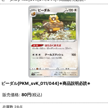
ビーダル[PKM_svK_011/044]※商品説明必読※
販売価格
:
80
円
(税込)
在庫数 28点