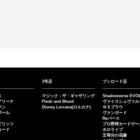
3号店
ブシロード店
ス
マジック：ザ・ギャザリング
Shadowverse EVO
アリーナ
Flesh and Blood
ヴァイスシュヴァル
マン
Disney Lorcana(ロルカナ)
ＷＳブラウ
ボール
ヴァンガード
Reバース
ピリッツ
プロ野球カードゲー
カード
ホロライブ
五等分の花嫁