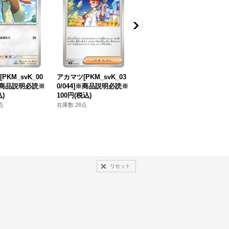
PKM_svK_00
アカマツ[PKM_svK_03
ハイパーボール[PKM_s
ナ
]※商品説明必読※
0/044]※商品説明必読※
vK_020/044]※商品説明
3
込)
100円
(税込)
必読※
50円
(税込)
5
点
在庫数 28点
在庫数 51点
在
リセット