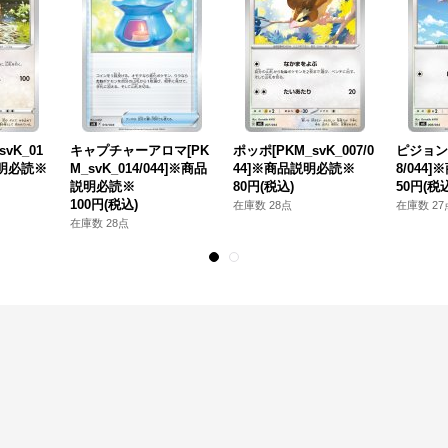
vK_01
キャプチャーアロマ[PK
ポッポ[PKM_svK_007/0
ピジョン[
説明必読※
M_svK_014/044]※商品
44]※商品説明必読※
8/044
説明必読※
80円
(税込)
50円
(税
100円
(税込)
在庫数 28点
在庫数 27
在庫数 28点