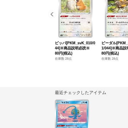
ビッパ[PKM_svK_010/0
ビーダル[PKM_s
44]※商品説明必読※
1/044]※商品
80円
(税込)
80円
(税込)
在庫数 28点
在庫数 28点
最近チェックしたアイテム