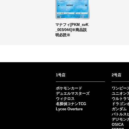
マナフィ[PKM_svK
_003/044]※商品説
明必読※
1号店
2号店
ポケモンカード
ワンピー
デュエルマスターズ
ユニオン
ウィクロス
ウルトラ
名探偵コナンTCG
ドラゴン
Lycee Overture
ガンダム
バトルス
デジモン
OSICA