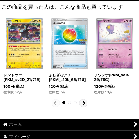
この商品を買った人は、こんな商品も買っています
レントラー
ふしぎなアメ
フワンテ[PKM_sv1S
[PKM_sv2D_21/71R]
[PKM_s10b_66/71U]
29/78C]
100
円
(税込)
120
円
(税込)
120
円
(税込)
在庫数 32点
在庫数 7点
在庫数 16点
ホーム
マイページ