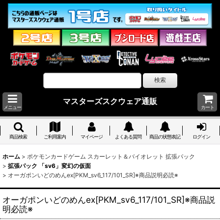
マスターズスクウェア通販
メニュー
カート
商品検索
ご利用案内
マイページ
よくある質問
商品の状態表記
ログイン
ホーム
>
ポケモンカードゲーム スカーレット＆バイオレット 拡張パック
>
拡張パック 「sv6」変幻の仮面
>
オーガポンいどのめんex[PKM_sv6_117/101_SR]※商品説明必読※
オーガポンいどのめんex[PKM_sv6_117/101_SR]※商品説
明必読※